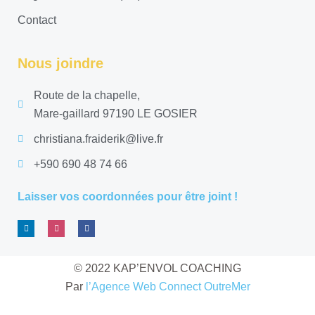
Contact
Nous joindre
Route de la chapelle,
Mare-gaillard 97190 LE GOSIER
christiana.fraiderik@live.fr
+590 690 48 74 66
Laisser vos coordonnées pour être joint !
L
I
F
i
n
a
n
s
c
k
t
e
e
a
b
d
g
o
© 2022 KAP’ENVOL COACHING
i
r
o
n
a
k
Par
l’Agence Web Connect OutreMer
m