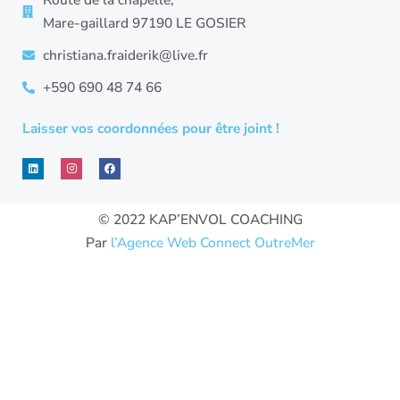
Mare-gaillard 97190 LE GOSIER
christiana.fraiderik@live.fr
+590 690 48 74 66
Laisser vos coordonnées pour être joint !
L
I
F
i
n
a
n
s
c
k
t
e
e
a
b
d
g
o
© 2022 KAP’ENVOL COACHING
i
r
o
n
a
k
Par
l’Agence Web Connect OutreMer
m