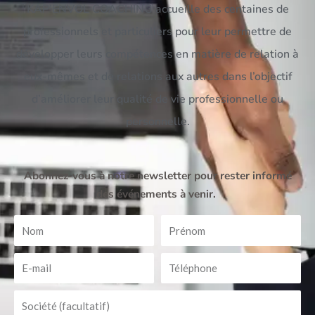
KAP’ENVOL COACHING accueille des centaines de
professionnels et particuliers pour leur permettre de
développer leurs compétences en matière de relation à
eux-mêmes et de relations aux autres dans l’objectif
d’améliorer leur qualité de vie professionnelle ou
personnelle.
Abonnez-vous à notre newsletter pour rester informé
des événements à venir.
Nom
Prénom
E-
Téléphone
mail
Société