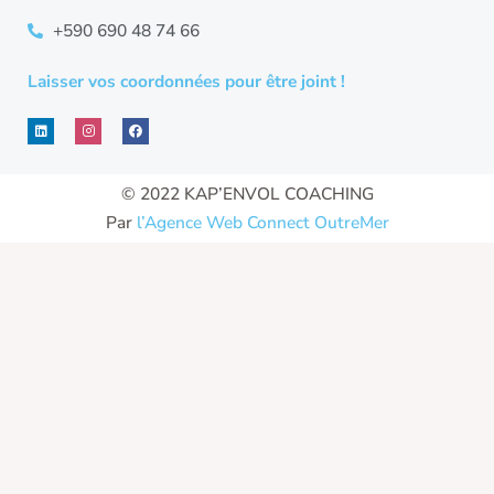
+590 690 48 74 66
Laisser vos coordonnées pour être joint !
L
I
F
i
n
a
n
s
c
k
t
e
e
a
b
d
g
o
© 2022 KAP’ENVOL COACHING
i
r
o
n
a
k
Par
l’Agence Web Connect OutreMer
m