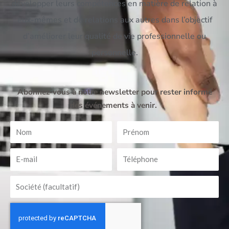
développer leurs compétences en matière de relation à
eux-mêmes et de relations aux autres dans l’objectif
d’améliorer leur qualité de vie professionnelle ou
personnelle.
Abonnez-vous à notre newsletter pour rester informé
des événements à venir.
Nom
Prénom
E-
Téléphone
mail
Société