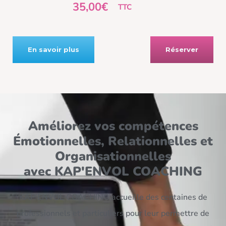
35,00€
TTC
En savoir plus
Réserver
Améliorez vos compétences
Émotionnelles, Relationnelles et
Organisationnelles
avec KAP'ENVOL COACHING
KAP’ENVOL COACHING accueille des centaines de
professionnels et particuliers pour leur permettre de