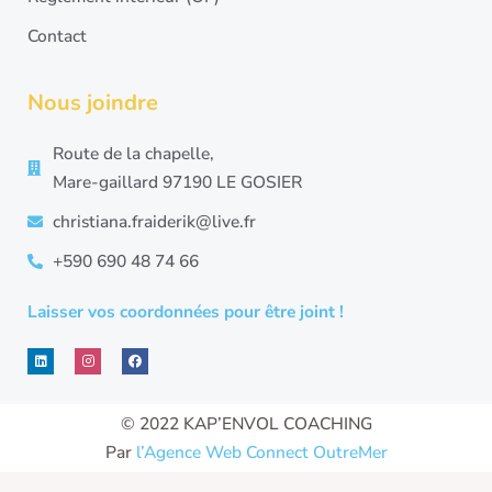
Contact
Nous joindre
Route de la chapelle,
Mare-gaillard 97190 LE GOSIER
christiana.fraiderik@live.fr
+590 690 48 74 66
Laisser vos coordonnées pour être joint !
L
I
F
i
n
a
n
s
c
k
t
e
e
a
b
d
g
o
© 2022 KAP’ENVOL COACHING
i
r
o
n
a
k
Par
l’Agence Web Connect OutreMer
m