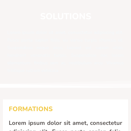
SOLUTIONS
Lorem ipsum dolor sit amet, consectetur adipiscing elit.
Fusce porta sapien felis, eu varius turpis rhoncus ut.
Suspendisse neque eros, laoreet vel sapien vitae,
hendrerit venenatis turpis. Suspendisse nec lorem
elementum, finibus sem ac, vestibulum arcu. Vivamus
tristique rutrum vehicula
FORMATIONS
Lorem ipsum dolor sit amet, consectetur